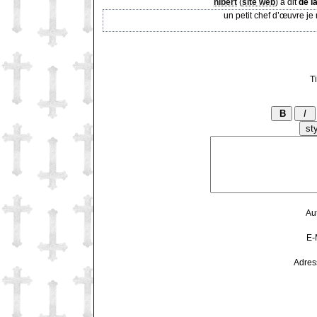
hibert
(
site web
) a dit
de l
un petit chef d’œuvre je
Ti
Au
E-
Adres