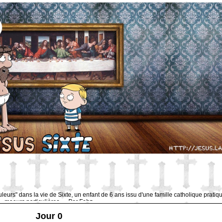
uleurs" dans la vie de Sixte, un enfant de 6 ans issu d'une famille catholique pratiq
moeurs particulières … Par Fabz.
Jour 0