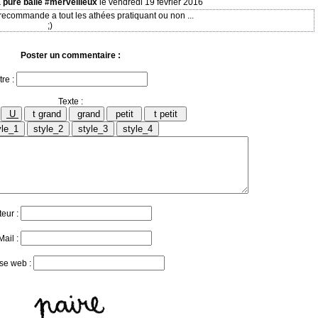
a pure balle #merveilleux
le vendredi 19 février 2016
 recommande a tout les athées pratiquant ou non ...
;)
Poster un commentaire :
tre :
Texte :
teur :
Mail :
se web :