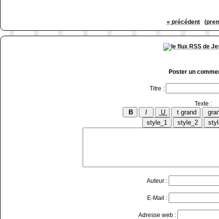
« précédent
(prem
Poster un commen
Titre :
Texte :
Auteur :
E-Mail :
Adresse web :