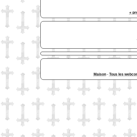
« pr
Maison
-
Tous les webco