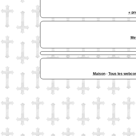
« pr
Met
Maison
-
Tous les webco