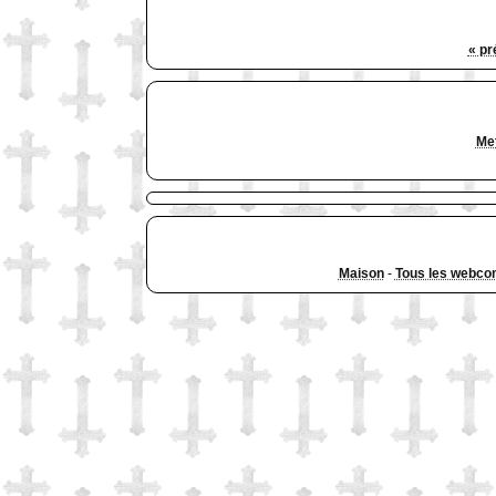
« pr
Met
Maison
-
Tous les webco