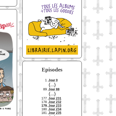
Episodes
1.
Jour 0
(...)
89.
Jour 88
(...)
177.
Jour 231
178.
Jour 232
179.
Jour 233
180.
Jour 234
181.
Jour 235