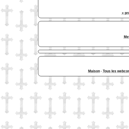
« pr
Met
Maison
-
Tous les webco