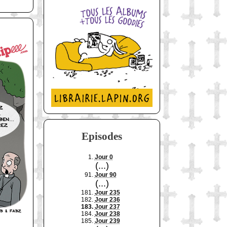
Episodes
1.
Jour 0
(...)
91.
Jour 90
(...)
181.
Jour 235
182.
Jour 236
183.
Jour 237
184.
Jour 238
185.
Jour 239