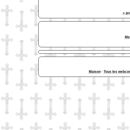
« pr
Met
Maison
-
Tous les webco