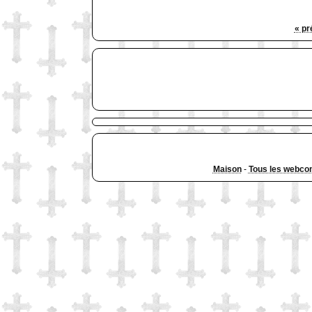
« pr
Maison
-
Tous les webco