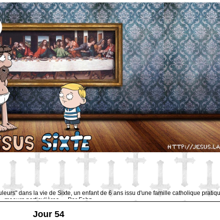
uleurs" dans la vie de Sixte, un enfant de 6 ans issu d'une famille catholique pratiq
moeurs particulières … Par Fabz.
Jour 54