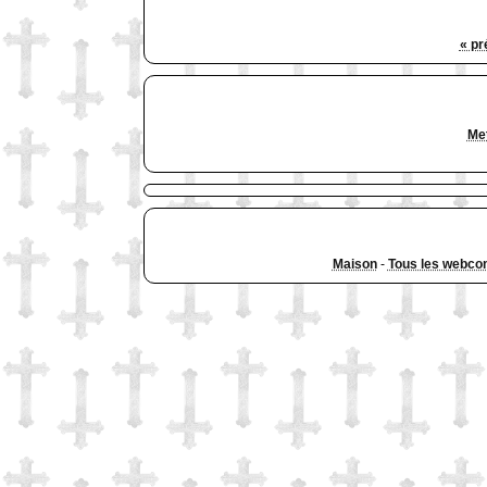
« pr
Met
Maison
-
Tous les webco