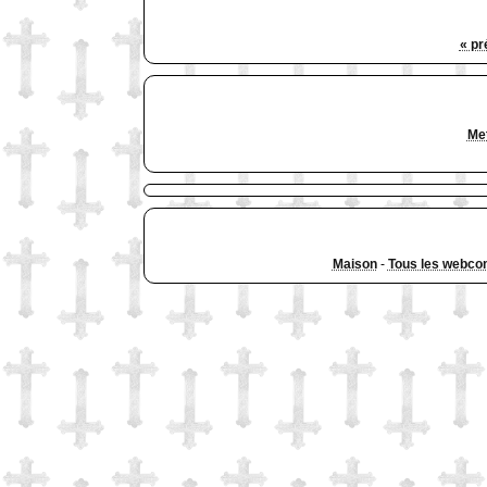
« pr
Met
Maison
-
Tous les webco