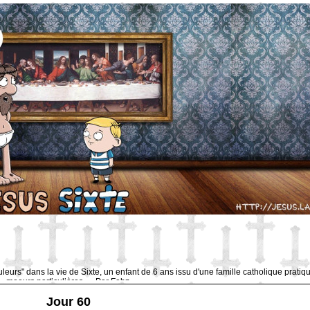
uleurs" dans la vie de Sixte, un enfant de 6 ans issu d'une famille catholique pratiq
moeurs particulières … Par Fabz.
Jour 60