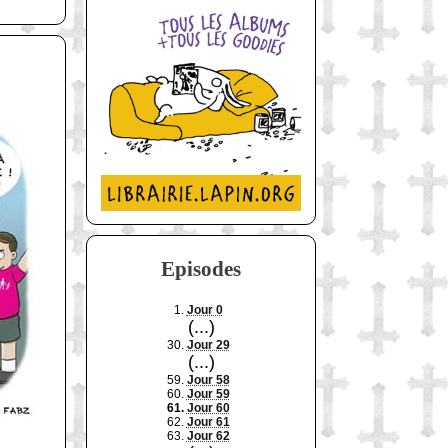
Episodes
1.
Jour 0
(...)
30.
Jour 29
(...)
59.
Jour 58
60.
Jour 59
61.
Jour 60
62.
Jour 61
63.
Jour 62