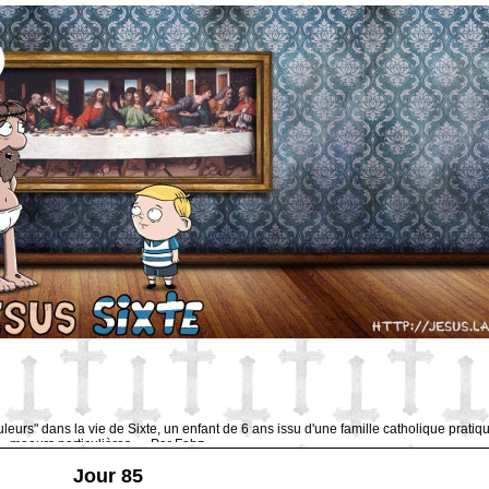
uleurs" dans la vie de Sixte, un enfant de 6 ans issu d'une famille catholique pratiq
moeurs particulières … Par Fabz.
Jour 85