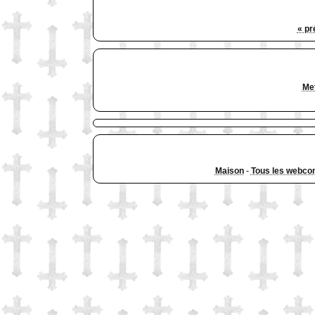
« pr
Met
Maison
-
Tous les webco