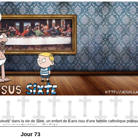
uleurs" dans la vie de Sixte, un enfant de 6 ans issu d'une famille catholique pratiq
moeurs particulières … Par Fabz.
Jour 73