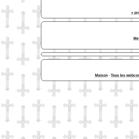
« pr
Met
Maison
-
Tous les webco