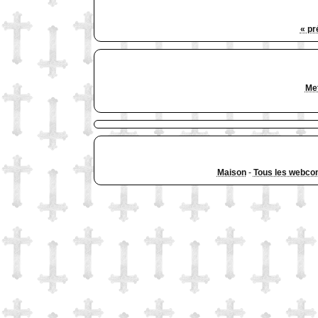
« pr
Met
Maison
-
Tous les webco