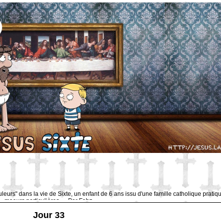
uleurs" dans la vie de Sixte, un enfant de 6 ans issu d'une famille catholique pratiq
moeurs particulières … Par Fabz.
Jour 33